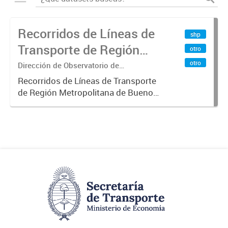
Recorridos de Líneas de
shp
Transporte de Región
otro
Metropolitana de
otro
Dirección de Observatorio de
Transporte, Estudio y Sistemas
Buenos Aires (RMBA)
Recorridos de Líneas de Transporte
de Región Metropolitana de Buenos
Aires (RMBA).-