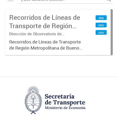
Recorridos de Líneas de
shp
Transporte de Región
otro
Metropolitana de
otro
Dirección de Observatorio de
Transporte, Estudio y Sistemas
Buenos Aires (RMBA)
Recorridos de Líneas de Transporte
de Región Metropolitana de Buenos
Aires (RMBA).-