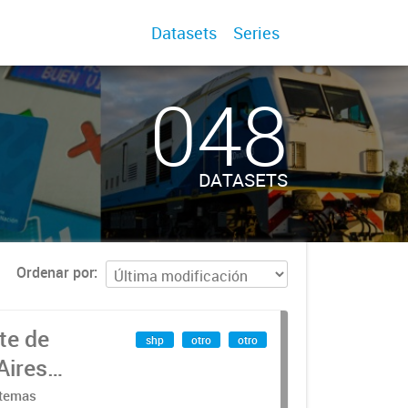
Datasets
Series
048
DATASETS
Ordenar por
te de
shp
otro
otro
Aires
stemas