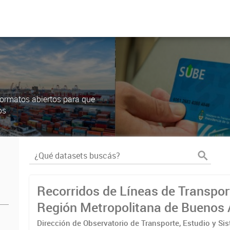
ormatos abiertos para que
os
Recorridos de Líneas de Transpor
Región Metropolitana de Buenos 
(RMBA)
Dirección de Observatorio de Transporte, Estudio y Si