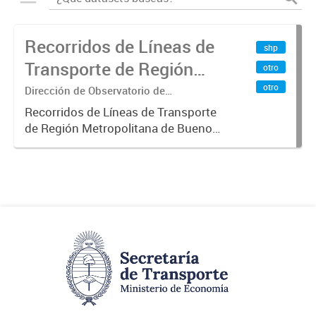
Recorridos de Líneas de
shp
Transporte de Región
otro
Metropolitana de
otro
Dirección de Observatorio de
Transporte, Estudio y Sistemas
Buenos Aires (RMBA)
Recorridos de Líneas de Transporte
de Región Metropolitana de Buenos
Aires (RMBA).-