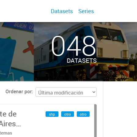
Datasets
Series
048
DATASETS
Ordenar por
te de
shp
otro
otro
Aires
stemas