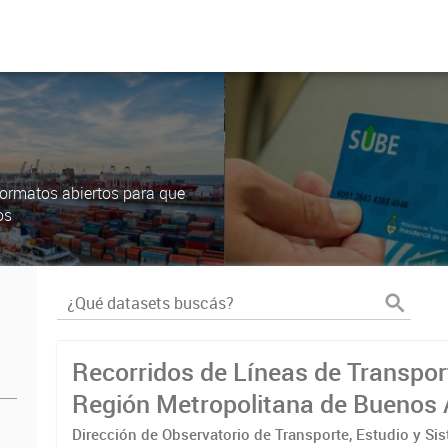
ormatos abiertos para que
os
Recorridos de Líneas de Transpor
Región Metropolitana de Buenos 
(RMBA)
Dirección de Observatorio de Transporte, Estudio y Si