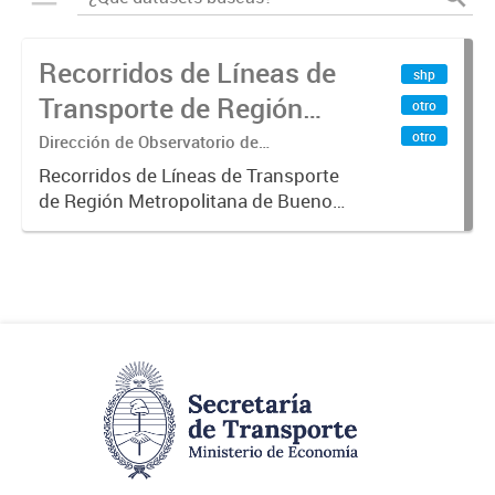
Recorridos de Líneas de
shp
Transporte de Región
otro
Metropolitana de
otro
Dirección de Observatorio de
Transporte, Estudio y Sistemas
Buenos Aires (RMBA)
Recorridos de Líneas de Transporte
de Región Metropolitana de Buenos
Aires (RMBA).-