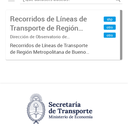
Recorridos de Líneas de
shp
Transporte de Región
otro
Metropolitana de
otro
Dirección de Observatorio de
Transporte, Estudio y Sistemas
Buenos Aires (RMBA)
Recorridos de Líneas de Transporte
de Región Metropolitana de Buenos
Aires (RMBA).-