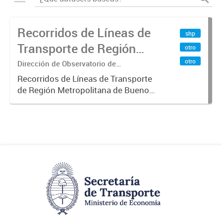
Recorridos de Líneas de
shp
Transporte de Región
otro
Metropolitana de
otro
Dirección de Observatorio de
Transporte, Estudio y Sistemas
Buenos Aires (RMBA)
Recorridos de Líneas de Transporte
de Región Metropolitana de Buenos
Aires (RMBA).-