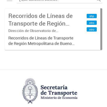
Recorridos de Líneas de
shp
Transporte de Región
otro
Metropolitana de
otro
Dirección de Observatorio de
Transporte, Estudio y Sistemas
Buenos Aires (RMBA)
Recorridos de Líneas de Transporte
de Región Metropolitana de Buenos
Aires (RMBA).-