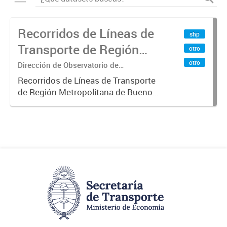
Recorridos de Líneas de
shp
Transporte de Región
otro
Metropolitana de
otro
Dirección de Observatorio de
Transporte, Estudio y Sistemas
Buenos Aires (RMBA)
Recorridos de Líneas de Transporte
de Región Metropolitana de Buenos
Aires (RMBA).-