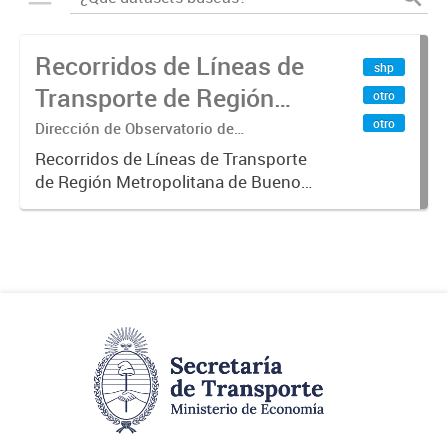
Recorridos de Líneas de
shp
Transporte de Región
otro
Metropolitana de
otro
Dirección de Observatorio de
Transporte, Estudio y Sistemas
Buenos Aires (RMBA)
Recorridos de Líneas de Transporte
de Región Metropolitana de Buenos
Aires (RMBA).-