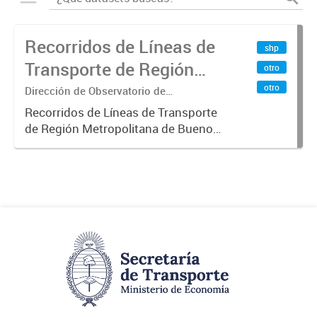
Recorridos de Líneas de
shp
Transporte de Región
otro
Metropolitana de
otro
Dirección de Observatorio de
Transporte, Estudio y Sistemas
Buenos Aires (RMBA)
Recorridos de Líneas de Transporte
de Región Metropolitana de Buenos
Aires (RMBA).-