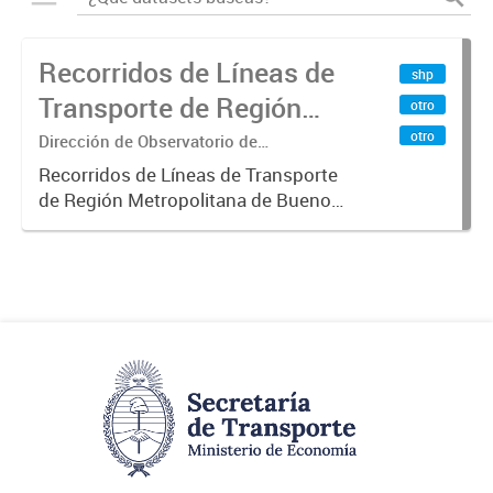
Recorridos de Líneas de
shp
Transporte de Región
otro
Metropolitana de
otro
Dirección de Observatorio de
Transporte, Estudio y Sistemas
Buenos Aires (RMBA)
Recorridos de Líneas de Transporte
de Región Metropolitana de Buenos
Aires (RMBA).-