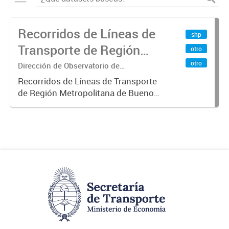
Recorridos de Líneas de
shp
Transporte de Región
otro
Metropolitana de
otro
Dirección de Observatorio de
Transporte, Estudio y Sistemas
Buenos Aires (RMBA)
Recorridos de Líneas de Transporte
de Región Metropolitana de Buenos
Aires (RMBA).-