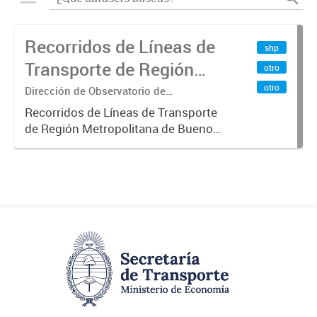
Recorridos de Líneas de
shp
Transporte de Región
otro
Metropolitana de
otro
Dirección de Observatorio de
Transporte, Estudio y Sistemas
Buenos Aires (RMBA)
Recorridos de Líneas de Transporte
de Región Metropolitana de Buenos
Aires (RMBA).-