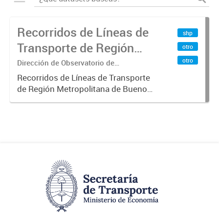
Recorridos de Líneas de
shp
Transporte de Región
otro
Metropolitana de
otro
Dirección de Observatorio de
Transporte, Estudio y Sistemas
Buenos Aires (RMBA)
Recorridos de Líneas de Transporte
de Región Metropolitana de Buenos
Aires (RMBA).-