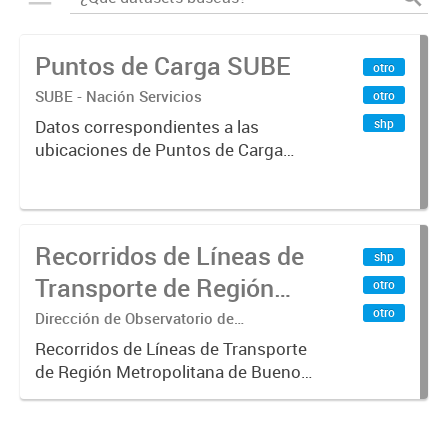
Puntos de Carga SUBE
otro
SUBE - Nación Servicios
otro
shp
Datos correspondientes a las
ubicaciones de Puntos de Carga
SUBE activos vigentes al
01/10/2019.-
Recorridos de Líneas de
shp
Transporte de Región
otro
Metropolitana de
otro
Dirección de Observatorio de
Transporte, Estudio y Sistemas
Buenos Aires (RMBA)
Recorridos de Líneas de Transporte
de Región Metropolitana de Buenos
Aires (RMBA).-