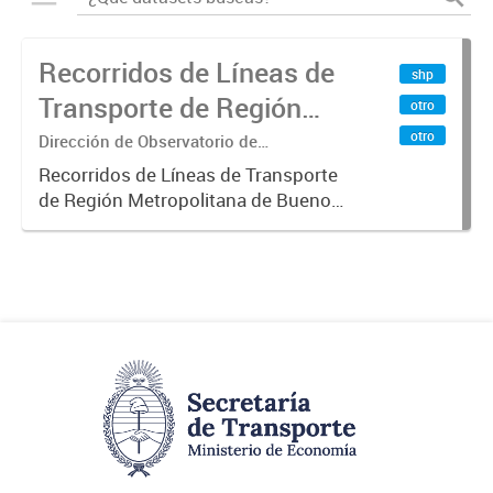
Recorridos de Líneas de
shp
Transporte de Región
otro
Metropolitana de
otro
Dirección de Observatorio de
Transporte, Estudio y Sistemas
Buenos Aires (RMBA)
Recorridos de Líneas de Transporte
de Región Metropolitana de Buenos
Aires (RMBA).-