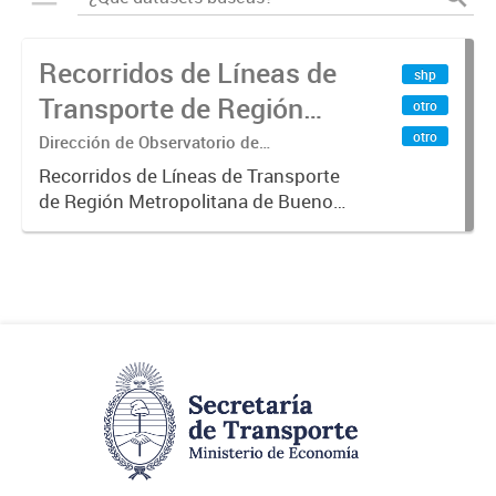
Recorridos de Líneas de
shp
Transporte de Región
otro
Metropolitana de
otro
Dirección de Observatorio de
Transporte, Estudio y Sistemas
Buenos Aires (RMBA)
Recorridos de Líneas de Transporte
de Región Metropolitana de Buenos
Aires (RMBA).-