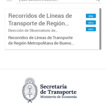
Recorridos de Líneas de
shp
Transporte de Región
otro
Metropolitana de
otro
Dirección de Observatorio de
Transporte, Estudio y Sistemas
Buenos Aires (RMBA)
Recorridos de Líneas de Transporte
de Región Metropolitana de Buenos
Aires (RMBA).-