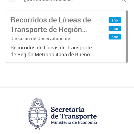
Recorridos de Líneas de
shp
Transporte de Región
otro
Metropolitana de
otro
Dirección de Observatorio de
Transporte, Estudio y Sistemas
Buenos Aires (RMBA)
Recorridos de Líneas de Transporte
de Región Metropolitana de Buenos
Aires (RMBA).-