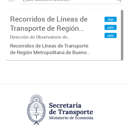
Recorridos de Líneas de
shp
Transporte de Región
otro
Metropolitana de
otro
Dirección de Observatorio de
Transporte, Estudio y Sistemas
Buenos Aires (RMBA)
Recorridos de Líneas de Transporte
de Región Metropolitana de Buenos
Aires (RMBA).-