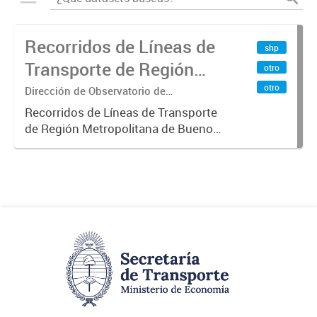
Recorridos de Líneas de
shp
Transporte de Región
otro
Metropolitana de
otro
Dirección de Observatorio de
Transporte, Estudio y Sistemas
Buenos Aires (RMBA)
Recorridos de Líneas de Transporte
de Región Metropolitana de Buenos
Aires (RMBA).-