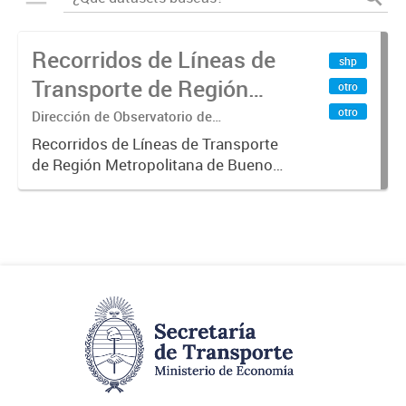
Recorridos de Líneas de
shp
Transporte de Región
otro
Metropolitana de
otro
Dirección de Observatorio de
Transporte, Estudio y Sistemas
Buenos Aires (RMBA)
Recorridos de Líneas de Transporte
de Región Metropolitana de Buenos
Aires (RMBA).-