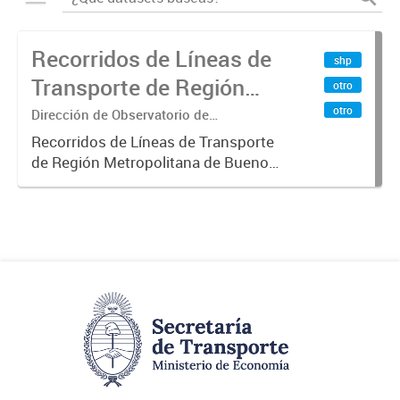
Recorridos de Líneas de
shp
Transporte de Región
otro
Metropolitana de
otro
Dirección de Observatorio de
Transporte, Estudio y Sistemas
Buenos Aires (RMBA)
Recorridos de Líneas de Transporte
de Región Metropolitana de Buenos
Aires (RMBA).-