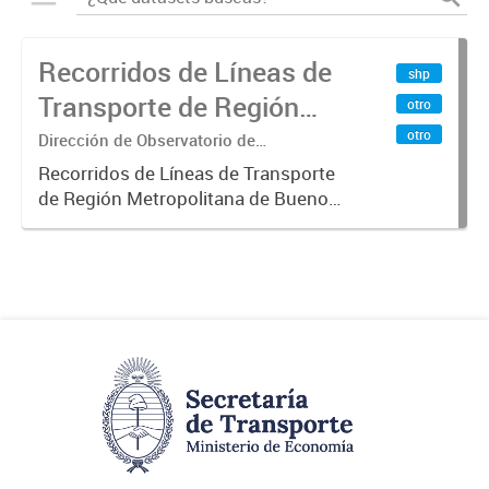
Recorridos de Líneas de
shp
Transporte de Región
otro
Metropolitana de
otro
Dirección de Observatorio de
Transporte, Estudio y Sistemas
Buenos Aires (RMBA)
Recorridos de Líneas de Transporte
de Región Metropolitana de Buenos
Aires (RMBA).-