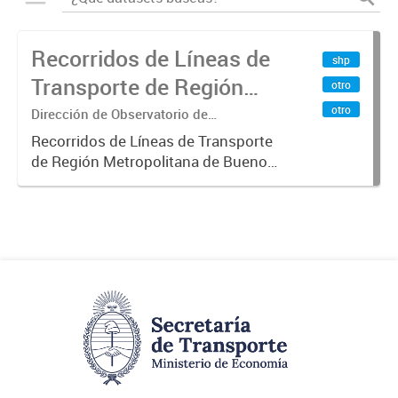
Recorridos de Líneas de
shp
Transporte de Región
otro
Metropolitana de
otro
Dirección de Observatorio de
Transporte, Estudio y Sistemas
Buenos Aires (RMBA)
Recorridos de Líneas de Transporte
de Región Metropolitana de Buenos
Aires (RMBA).-