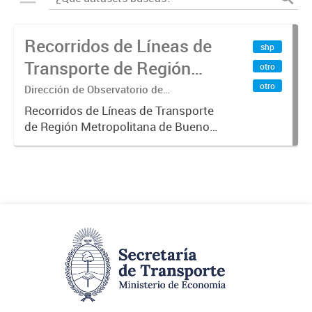
Recorridos de Líneas de
shp
Transporte de Región
otro
Metropolitana de
otro
Dirección de Observatorio de
Transporte, Estudio y Sistemas
Buenos Aires (RMBA)
Recorridos de Líneas de Transporte
de Región Metropolitana de Buenos
Aires (RMBA).-