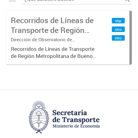
Recorridos de Líneas de
shp
Transporte de Región
otro
Metropolitana de
otro
Dirección de Observatorio de
Transporte, Estudio y Sistemas
Buenos Aires (RMBA)
Recorridos de Líneas de Transporte
de Región Metropolitana de Buenos
Aires (RMBA).-