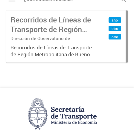
Recorridos de Líneas de
shp
Transporte de Región
otro
Metropolitana de
otro
Dirección de Observatorio de
Transporte, Estudio y Sistemas
Buenos Aires (RMBA)
Recorridos de Líneas de Transporte
de Región Metropolitana de Buenos
Aires (RMBA).-