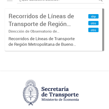
Recorridos de Líneas de
shp
Transporte de Región
otro
Metropolitana de
otro
Dirección de Observatorio de
Transporte, Estudio y Sistemas
Buenos Aires (RMBA)
Recorridos de Líneas de Transporte
de Región Metropolitana de Buenos
Aires (RMBA).-