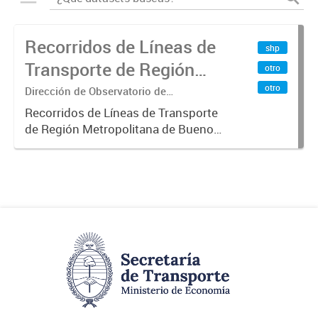
Recorridos de Líneas de
shp
Transporte de Región
otro
Metropolitana de
otro
Dirección de Observatorio de
Transporte, Estudio y Sistemas
Buenos Aires (RMBA)
Recorridos de Líneas de Transporte
de Región Metropolitana de Buenos
Aires (RMBA).-