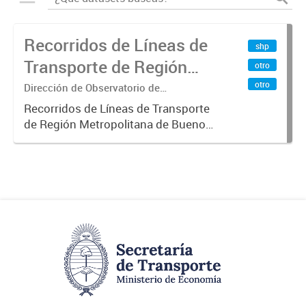
Recorridos de Líneas de
shp
Transporte de Región
otro
Metropolitana de
otro
Dirección de Observatorio de
Transporte, Estudio y Sistemas
Buenos Aires (RMBA)
Recorridos de Líneas de Transporte
de Región Metropolitana de Buenos
Aires (RMBA).-