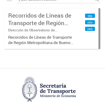
Recorridos de Líneas de
shp
Transporte de Región
otro
Metropolitana de
otro
Dirección de Observatorio de
Transporte, Estudio y Sistemas
Buenos Aires (RMBA)
Recorridos de Líneas de Transporte
de Región Metropolitana de Buenos
Aires (RMBA).-