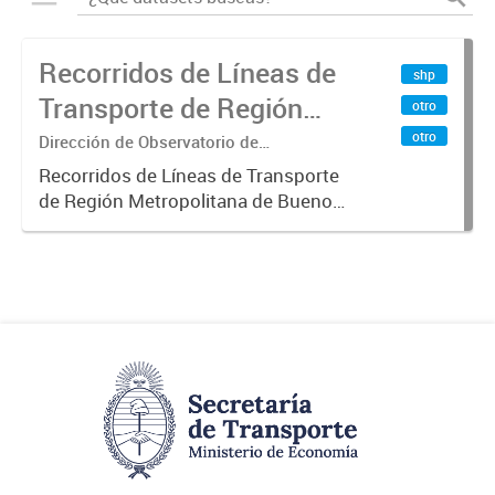
Recorridos de Líneas de
shp
Transporte de Región
otro
Metropolitana de
otro
Dirección de Observatorio de
Transporte, Estudio y Sistemas
Buenos Aires (RMBA)
Recorridos de Líneas de Transporte
de Región Metropolitana de Buenos
Aires (RMBA).-