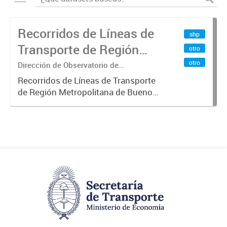
Recorridos de Líneas de
shp
Transporte de Región
otro
Metropolitana de
otro
Dirección de Observatorio de
Transporte, Estudio y Sistemas
Buenos Aires (RMBA)
Recorridos de Líneas de Transporte
de Región Metropolitana de Buenos
Aires (RMBA).-