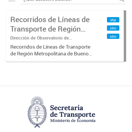
Recorridos de Líneas de
shp
Transporte de Región
otro
Metropolitana de
otro
Dirección de Observatorio de
Transporte, Estudio y Sistemas
Buenos Aires (RMBA)
Recorridos de Líneas de Transporte
de Región Metropolitana de Buenos
Aires (RMBA).-