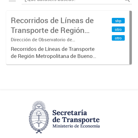
Recorridos de Líneas de
shp
Transporte de Región
otro
Metropolitana de
otro
Dirección de Observatorio de
Transporte, Estudio y Sistemas
Buenos Aires (RMBA)
Recorridos de Líneas de Transporte
de Región Metropolitana de Buenos
Aires (RMBA).-