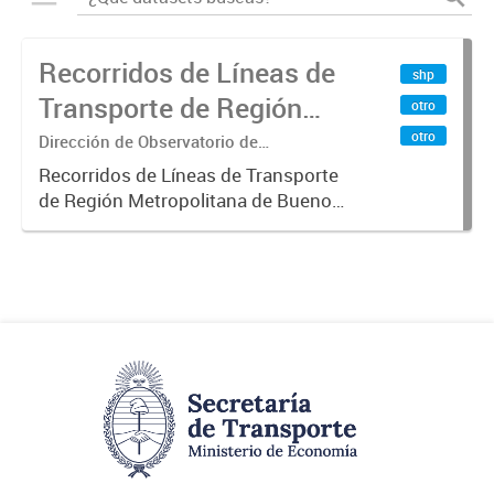
Recorridos de Líneas de
shp
Transporte de Región
otro
Metropolitana de
otro
Dirección de Observatorio de
Transporte, Estudio y Sistemas
Buenos Aires (RMBA)
Recorridos de Líneas de Transporte
de Región Metropolitana de Buenos
Aires (RMBA).-