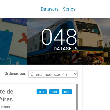
Datasets
Series
048
DATASETS
Ordenar por
te de
shp
otro
otro
Aires
stemas