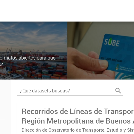
ormatos abiertos para que
os
Recorridos de Líneas de Transpor
Región Metropolitana de Buenos 
(RMBA)
Dirección de Observatorio de Transporte, Estudio y Si