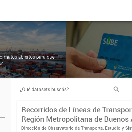
ormatos abiertos para que
os
Recorridos de Líneas de Transpor
Región Metropolitana de Buenos 
(RMBA)
Dirección de Observatorio de Transporte, Estudio y Si