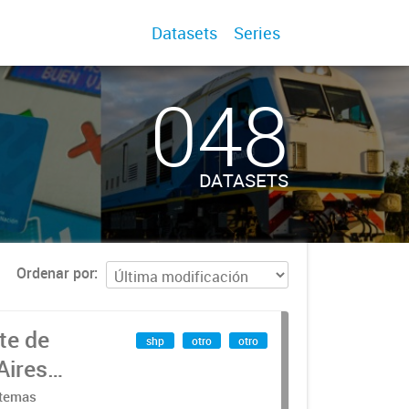
Datasets
Series
048
DATASETS
Ordenar por
te de
shp
otro
otro
Aires
stemas