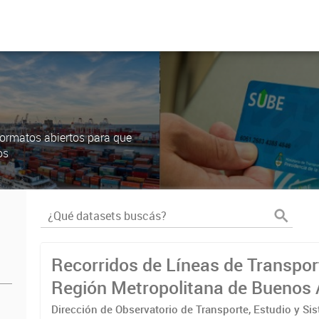
ormatos abiertos para que
os
Recorridos de Líneas de Transpor
Región Metropolitana de Buenos 
(RMBA)
Dirección de Observatorio de Transporte, Estudio y Si