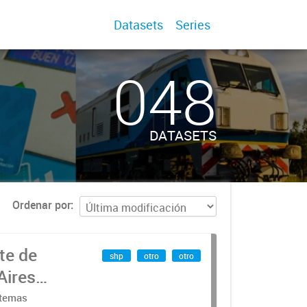
Datasets
Series
048
DATASETS
Ordenar por
te de
shp
otro
otro
Aires
stemas