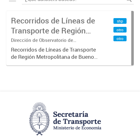
Recorridos de Líneas de
shp
Transporte de Región
otro
Metropolitana de
otro
Dirección de Observatorio de
Transporte, Estudio y Sistemas
Buenos Aires (RMBA)
Recorridos de Líneas de Transporte
de Región Metropolitana de Buenos
Aires (RMBA).-