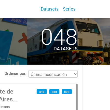
Datasets
Series
048
DATASETS
Ordenar por
te de
shp
otro
otro
Aires
stemas