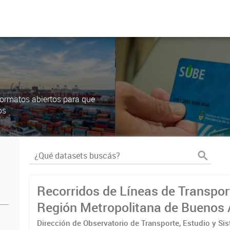
ormatos abiertos para que
os
Recorridos de Líneas de Transpor
Región Metropolitana de Buenos 
(RMBA)
Dirección de Observatorio de Transporte, Estudio y Si