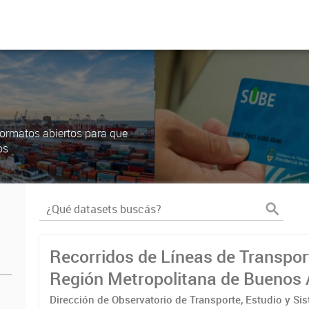
ormatos abiertos para que
os
Recorridos de Líneas de Transpor
Región Metropolitana de Buenos 
(RMBA)
Dirección de Observatorio de Transporte, Estudio y Si