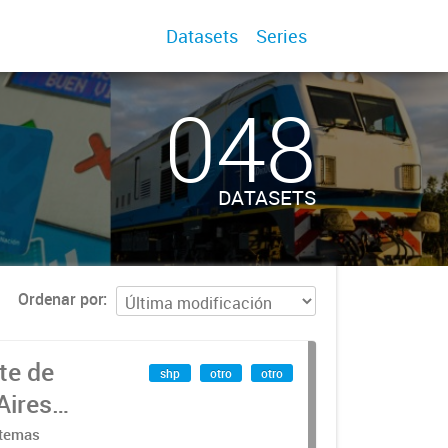
Datasets
Series
048
DATASETS
Ordenar por
te de
shp
otro
otro
Aires
stemas