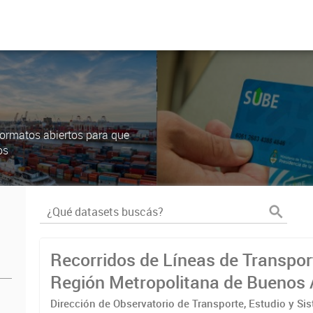
ormatos abiertos para que
os
Recorridos de Líneas de Transpor
Región Metropolitana de Buenos 
(RMBA)
Dirección de Observatorio de Transporte, Estudio y Si