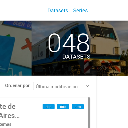
Datasets
Series
048
DATASETS
Ordenar por
te de
shp
otro
otro
Aires
stemas