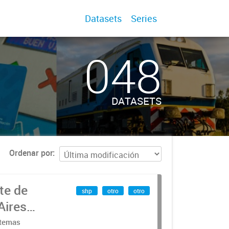
Datasets
Series
048
DATASETS
Ordenar por
te de
shp
otro
otro
Aires
stemas