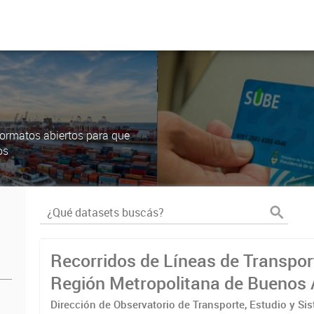
ormatos abiertos para que
os
Recorridos de Líneas de Transpor
Región Metropolitana de Buenos 
(RMBA)
Dirección de Observatorio de Transporte, Estudio y Si