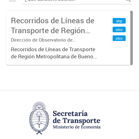
Recorridos de Líneas de
shp
Transporte de Región
otro
Metropolitana de
otro
Dirección de Observatorio de
Transporte, Estudio y Sistemas
Buenos Aires (RMBA)
Recorridos de Líneas de Transporte
de Región Metropolitana de Buenos
Aires (RMBA).-