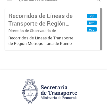
Recorridos de Líneas de
shp
Transporte de Región
otro
Metropolitana de
otro
Dirección de Observatorio de
Transporte, Estudio y Sistemas
Buenos Aires (RMBA)
Recorridos de Líneas de Transporte
de Región Metropolitana de Buenos
Aires (RMBA).-