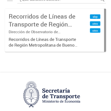
Recorridos de Líneas de
shp
Transporte de Región
otro
Metropolitana de
otro
Dirección de Observatorio de
Transporte, Estudio y Sistemas
Buenos Aires (RMBA)
Recorridos de Líneas de Transporte
de Región Metropolitana de Buenos
Aires (RMBA).-